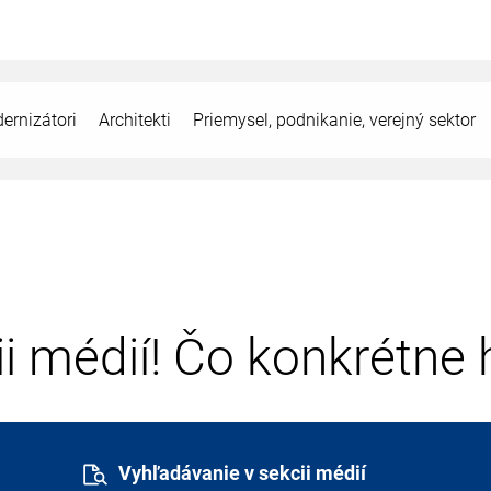
ernizátori
Architekti
Priemysel, podnikanie, verejný sektor
cii médií! Čo konkrétne
Vyhľadávanie v sekcii médií