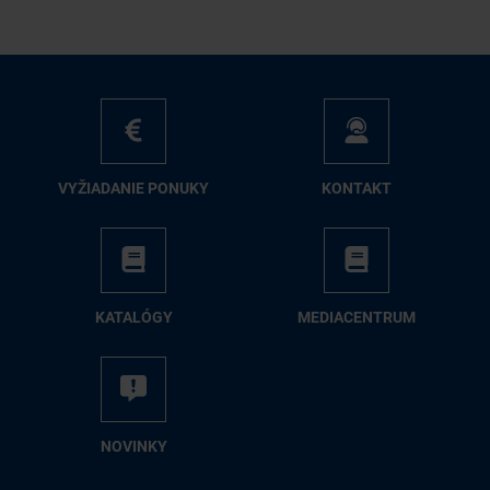
VY­ŽIA­DA­NIE PO­NU­KY
KON­TAKT
KA­TA­LÓ­GY
ME­DIA­CEN­TRUM
NO­VIN­KY