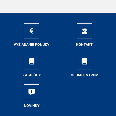
VY­ŽIA­DA­NIE PO­NU­KY
KON­TAKT
KA­TA­LÓ­GY
ME­DIA­CEN­TRUM
NO­VIN­KY