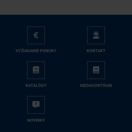
VY­ŽIA­DA­NIE PO­NU­KY
KON­TAKT
KA­TA­LÓ­GY
ME­DIA­CEN­TRUM
NO­VIN­KY