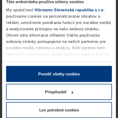
Táto webstránka používa súbory cookies
My spoločnosť
Hörmann Slovenská republika s.r.o.
používame cookies na personalizovanie obsahov a
reklám, umožnenie ponúkania funkcií pre sociálne médiá
a analyzovanie prístupov na našu webovú stránku.
Okrem toho informácie ohľadom Vášho používania
webovej stránky postupujeme na našich partnerov pre
sociálne médiá, reklamu a analýzy. Naši partneri tieto
informácie zhromažďujú podľa možnosti spolu s ďalšími
údajmi, ktoré ste im dali k dispozícii alebo ste ich zbierali
v rámci Vášho využívania služieb.
Z právneho hľadiska môžeme cookies ukladať na Vašom
Povoliť všetky cookies
zariadení, keď sú tieto bezpodmienečne potrebné na
prevádzku tejto stránky. Pre všetky ostatné typy cookie
Prispôsobiť
potrebujeme Vaše povolenie. Vaše povolenie môžete
kedykoľvek zmeniť alebo odvolať vo vysvetlení cookie
na stránke
Vyhlásenie o ochrane osobných údajov
Len potrebné cookies
našej webovej stránky.