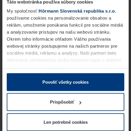
Táto webstránka používa súbory cookies
My spoločnosť
Hörmann Slovenská republika s.r.o.
používame cookies na personalizovanie obsahov a
reklám, umožnenie ponúkania funkcií pre sociálne médiá
a analyzovanie prístupov na našu webovú stránku.
Okrem toho informácie ohľadom Vášho používania
webovej stránky postupujeme na našich partnerov pre
sociálne médiá, reklamu a analýzy. Naši partneri tieto
informácie zhromažďujú podľa možnosti spolu s ďalšími
údajmi, ktoré ste im dali k dispozícii alebo ste ich zbierali
v rámci Vášho využívania služieb.
Z právneho hľadiska môžeme cookies ukladať na Vašom
Povoliť všetky cookies
zariadení, keď sú tieto bezpodmienečne potrebné na
prevádzku tejto stránky. Pre všetky ostatné typy cookie
Prispôsobiť
potrebujeme Vaše povolenie. Vaše povolenie môžete
kedykoľvek zmeniť alebo odvolať vo vysvetlení cookie
na stránke
Vyhlásenie o ochrane osobných údajov
Len potrebné cookies
našej webovej stránky.