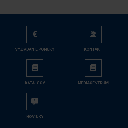
VY­ŽIA­DA­NIE PO­NU­KY
KON­TAKT
KA­TA­LÓ­GY
ME­DIA­CEN­TRUM
NO­VIN­KY