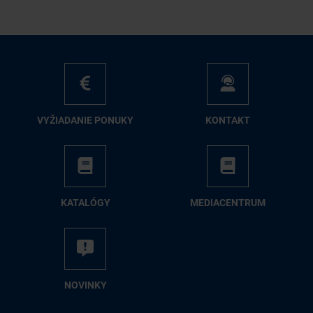
VY­ŽIA­DA­NIE PO­NU­KY
KON­TAKT
KA­TA­LÓ­GY
ME­DIA­CEN­TRUM
NO­VIN­KY