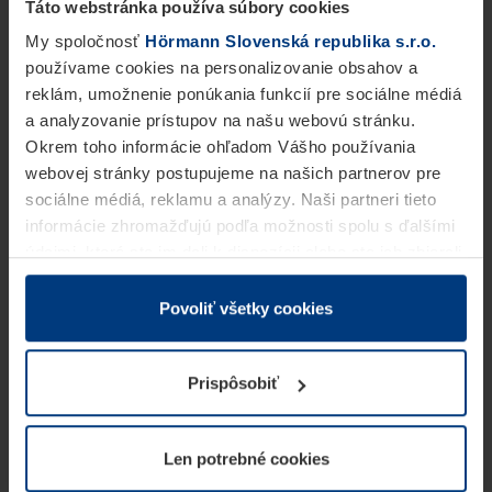
Táto webstránka používa súbory cookies
My spoločnosť
Hörmann Slovenská republika s.r.o.
používame cookies na personalizovanie obsahov a
reklám, umožnenie ponúkania funkcií pre sociálne médiá
a analyzovanie prístupov na našu webovú stránku.
Okrem toho informácie ohľadom Vášho používania
webovej stránky postupujeme na našich partnerov pre
sociálne médiá, reklamu a analýzy. Naši partneri tieto
informácie zhromažďujú podľa možnosti spolu s ďalšími
údajmi, ktoré ste im dali k dispozícii alebo ste ich zbierali
v rámci Vášho využívania služieb.
Z právneho hľadiska môžeme cookies ukladať na Vašom
Povoliť všetky cookies
zariadení, keď sú tieto bezpodmienečne potrebné na
prevádzku tejto stránky. Pre všetky ostatné typy cookie
Prispôsobiť
potrebujeme Vaše povolenie. Vaše povolenie môžete
kedykoľvek zmeniť alebo odvolať vo vysvetlení cookie
na stránke
Vyhlásenie o ochrane osobných údajov
Len potrebné cookies
našej webovej stránky.