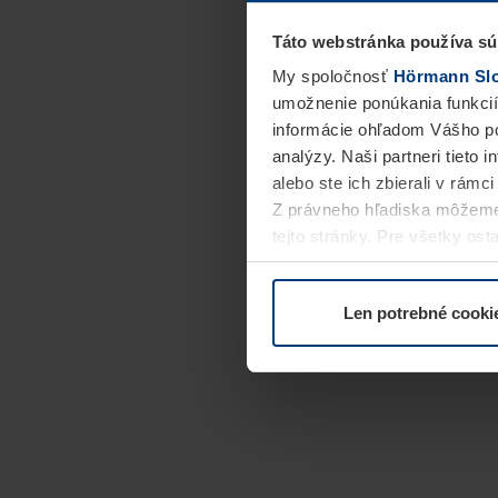
Táto webstránka používa sú
My spoločnosť
Hörmann Slov
umožnenie ponúkania funkcií
informácie ohľadom Vášho po
analýzy. Naši partneri tieto 
alebo ste ich zbierali v rámc
Z právneho hľadiska môžeme
tejto stránky. Pre všetky o
alebo odvolať vo vysvetlení 
Len potrebné cooki