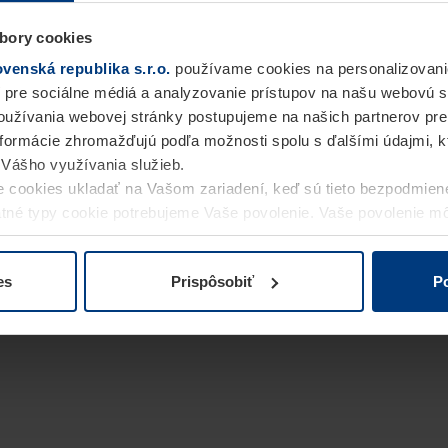
bory cookies
enská republika s.r.o.
používame cookies na personalizovani
 pre sociálne médiá a analyzovanie prístupov na našu webovú 
užívania webovej stránky postupujeme na našich partnerov pre
informácie zhromažďujú podľa možnosti spolu s ďalšími údajmi, kto
i Vášho využívania služieb.
 cookies ukladať na Vašom zariadení, keď sú tieto bezpodmien
statné typy cookie potrebujeme Vaše povolenie. Vaše povolenie 
cookie na stránke
Vyhlásenie o ochrane osobných údajov
naše
es
Prispôsobiť
Po