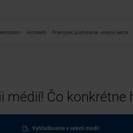
ernizátori
Architekti
Priemysel, podnikanie, verejný sektor
cii médií! Čo konkrétne
Vyhľadávanie v sekcii médií