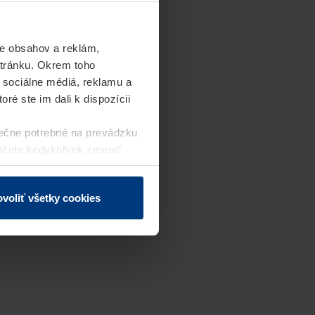
e obsahov a reklám,
stránku. Okrem toho
 sociálne médiá, reklamu a
ré ste im dali k dispozícii
ečne potrebné na prevádzku
môžete kedykoľvek zmeniť
j webovej stránky.
voliť všetky cookies