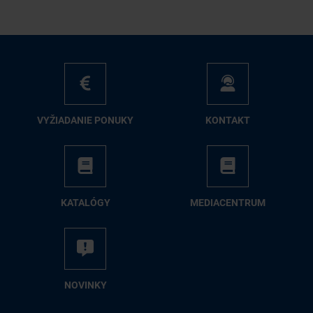
VY­ŽIA­DA­NIE PO­NU­KY
KON­TAKT
KA­TA­LÓ­GY
ME­DIA­CEN­TRUM
NO­VIN­KY