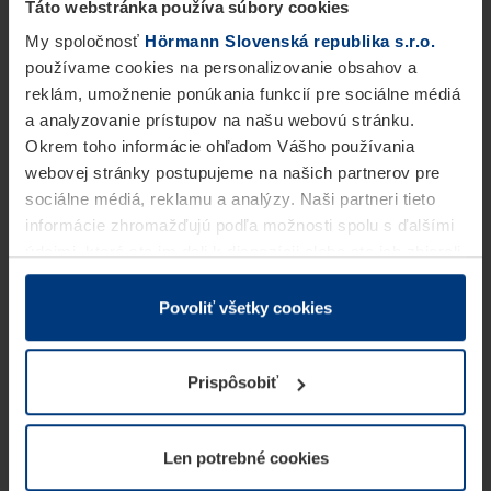
Táto webstránka používa súbory cookies
My spoločnosť
Hörmann Slovenská republika s.r.o.
používame cookies na personalizovanie obsahov a
reklám, umožnenie ponúkania funkcií pre sociálne médiá
a analyzovanie prístupov na našu webovú stránku.
Okrem toho informácie ohľadom Vášho používania
webovej stránky postupujeme na našich partnerov pre
sociálne médiá, reklamu a analýzy. Naši partneri tieto
informácie zhromažďujú podľa možnosti spolu s ďalšími
údajmi, ktoré ste im dali k dispozícii alebo ste ich zbierali
v rámci Vášho využívania služieb.
Z právneho hľadiska môžeme cookies ukladať na Vašom
Povoliť všetky cookies
zariadení, keď sú tieto bezpodmienečne potrebné na
prevádzku tejto stránky. Pre všetky ostatné typy cookie
Prispôsobiť
potrebujeme Vaše povolenie. Vaše povolenie môžete
kedykoľvek zmeniť alebo odvolať vo vysvetlení cookie
na stránke
Vyhlásenie o ochrane osobných údajov
Len potrebné cookies
našej webovej stránky.