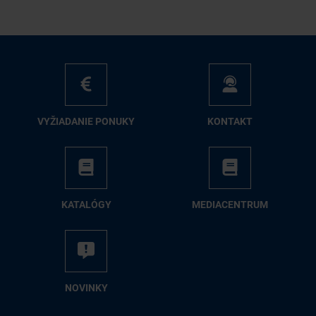
VY­ŽIA­DA­NIE PO­NU­KY
KON­TAKT
KA­TA­LÓ­GY
ME­DIA­CEN­TRUM
NO­VIN­KY