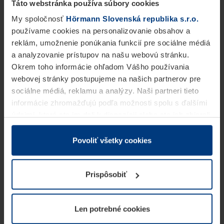
Táto webstránka používa súbory cookies
My spoločnosť
Hörmann Slovenská republika s.r.o.
používame cookies na personalizovanie obsahov a
reklám, umožnenie ponúkania funkcií pre sociálne médiá
a analyzovanie prístupov na našu webovú stránku.
Okrem toho informácie ohľadom Vášho používania
webovej stránky postupujeme na našich partnerov pre
sociálne médiá, reklamu a analýzy. Naši partneri tieto
informácie zhromažďujú podľa možnosti spolu s ďalšími
údajmi, ktoré ste im dali k dispozícii alebo ste ich zbierali
v rámci Vášho využívania služieb.
Z právneho hľadiska môžeme cookies ukladať na Vašom
Povoliť všetky cookies
zariadení, keď sú tieto bezpodmienečne potrebné na
prevádzku tejto stránky. Pre všetky ostatné typy cookie
Prispôsobiť
potrebujeme Vaše povolenie. Vaše povolenie môžete
kedykoľvek zmeniť alebo odvolať vo vysvetlení cookie
na stránke
Vyhlásenie o ochrane osobných údajov
Len potrebné cookies
našej webovej stránky.