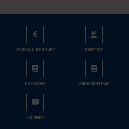
VY­ŽIA­DA­NIE PO­NU­KY
KON­TAKT
KA­TA­LÓ­GY
ME­DIA­CEN­TRUM
NO­VIN­KY