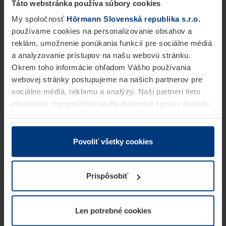
Táto webstránka používa súbory cookies
My spoločnosť
Hörmann Slovenská republika s.r.o.
používame cookies na personalizovanie obsahov a
reklám, umožnenie ponúkania funkcií pre sociálne médiá
a analyzovanie prístupov na našu webovú stránku.
Okrem toho informácie ohľadom Vášho používania
webovej stránky postupujeme na našich partnerov pre
sociálne médiá, reklamu a analýzy. Naši partneri tieto
informácie zhromažďujú podľa možnosti spolu s ďalšími
údajmi, ktoré ste im dali k dispozícii alebo ste ich zbierali
v rámci Vášho využívania služieb.
Z právneho hľadiska môžeme cookies ukladať na Vašom
Povoliť všetky cookies
zariadení, keď sú tieto bezpodmienečne potrebné na
prevádzku tejto stránky. Pre všetky ostatné typy cookie
Prispôsobiť
potrebujeme Vaše povolenie. Vaše povolenie môžete
kedykoľvek zmeniť alebo odvolať vo vysvetlení cookie
na stránke
Vyhlásenie o ochrane osobných údajov
Len potrebné cookies
našej webovej stránky.