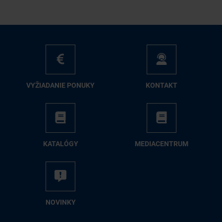
VY­ŽIA­DA­NIE PO­NU­KY
KON­TAKT
KA­TA­LÓ­GY
ME­DIA­CEN­TRUM
NO­VIN­KY