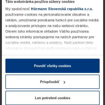
Táto webstránka používa súbory cookies
My spoločnosť
Hörmann Slovenská republika s.r.o.
používame cookies na personalizovanie obsahov a
reklám, umožnenie ponúkania funkcií pre sociálne médiá
a analyzovanie prístupov na našu webovú stránku.
Okrem toho informácie ohľadom Vášho používania
webovej stránky postupujeme na našich partnerov pre
sociálne médiá, reklamu a analýzy. Naši partneri tieto
informácie zhromažďujú podľa možnosti spolu s ďalšími
údajmi, ktoré ste im dali k dispozícii alebo ste ich zbierali
v rámci Vášho využívania služieb.
Z právneho hľadiska môžeme cookies ukladať na Vašom
Povoliť všetky cookies
zariadení, keď sú tieto bezpodmienečne potrebné na
prevádzku tejto stránky. Pre všetky ostatné typy cookie
Prispôsobiť
potrebujeme Vaše povolenie. Vaše povolenie môžete
kedykoľvek zmeniť alebo odvolať vo vysvetlení cookie
na stránke
Vyhlásenie o ochrane osobných údajov
Len potrebné cookies
našej webovej stránky.