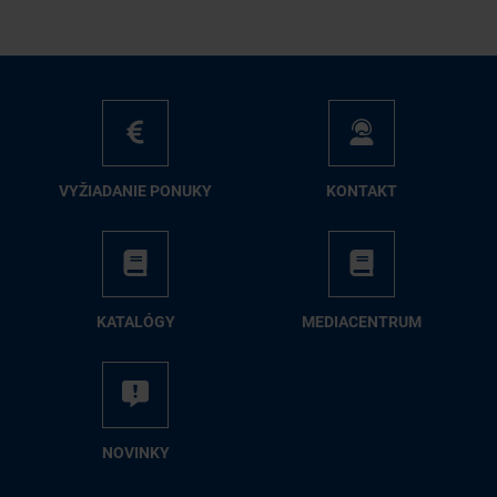
VY­ŽIA­DA­NIE PO­NU­KY
KON­TAKT
KA­TA­LÓ­GY
ME­DIA­CEN­TRUM
NO­VIN­KY