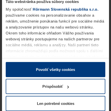
Táto webstránka používa súbory cookies
My spoločnosť
Hörmann Slovenská republika s.r.o.
používame cookies na personalizovanie obsahov a
reklám, umožnenie ponúkania funkcií pre sociálne médiá
a analyzovanie prístupov na našu webovú stránku.
Okrem toho informácie ohľadom Vášho používania
webovej stránky postupujeme na našich partnerov pre
sociálne médiá, reklamu a analýzy. Naši partneri tieto
informácie zhromažďujú podľa možnosti spolu s ďalšími
údajmi, ktoré ste im dali k dispozícii alebo ste ich zbierali
v rámci Vášho využívania služieb.
Z právneho hľadiska môžeme cookies ukladať na Vašom
Povoliť všetky cookies
zariadení, keď sú tieto bezpodmienečne potrebné na
prevádzku tejto stránky. Pre všetky ostatné typy cookie
Prispôsobiť
potrebujeme Vaše povolenie. Vaše povolenie môžete
kedykoľvek zmeniť alebo odvolať vo vysvetlení cookie
na stránke
Vyhlásenie o ochrane osobných údajov
Len potrebné cookies
našej webovej stránky.