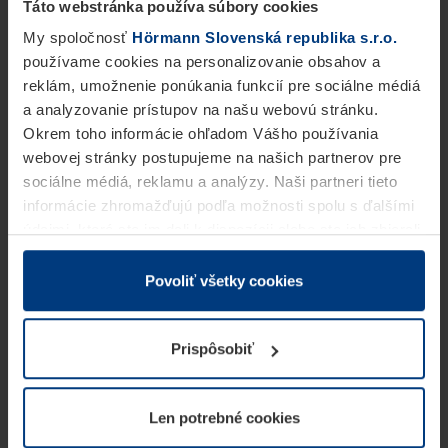
Táto webstránka používa súbory cookies
My spoločnosť
Hörmann Slovenská republika s.r.o.
používame cookies na personalizovanie obsahov a
reklám, umožnenie ponúkania funkcií pre sociálne médiá
a analyzovanie prístupov na našu webovú stránku.
Okrem toho informácie ohľadom Vášho používania
webovej stránky postupujeme na našich partnerov pre
sociálne médiá, reklamu a analýzy. Naši partneri tieto
informácie zhromažďujú podľa možnosti spolu s ďalšími
údajmi, ktoré ste im dali k dispozícii alebo ste ich zbierali
v rámci Vášho využívania služieb.
Z právneho hľadiska môžeme cookies ukladať na Vašom
Povoliť všetky cookies
zariadení, keď sú tieto bezpodmienečne potrebné na
prevádzku tejto stránky. Pre všetky ostatné typy cookie
Prispôsobiť
potrebujeme Vaše povolenie. Vaše povolenie môžete
kedykoľvek zmeniť alebo odvolať vo vysvetlení cookie
na stránke
Vyhlásenie o ochrane osobných údajov
Len potrebné cookies
našej webovej stránky.