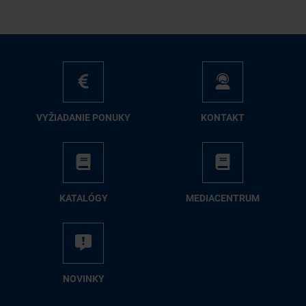
VY­ŽIA­DA­NIE PO­NU­KY
KON­TAKT
KA­TA­LÓ­GY
ME­DIA­CEN­TRUM
NO­VIN­KY