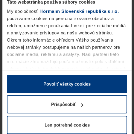
Táto webstránka používa súbory cookies
My spoločnosť
Hörmann Slovenská republika s.r.o.
používame cookies na personalizovanie obsahov a
reklám, umožnenie ponúkania funkcií pre sociálne médiá
a analyzovanie prístupov na našu webovú stránku.
Okrem toho informácie ohľadom Vášho používania
webovej stránky postupujeme na našich partnerov pre
sociálne médiá, reklamu a analýzy. Naši partneri tieto
informácie zhromažďujú podľa možnosti spolu s ďalšími
údajmi, ktoré ste im dali k dispozícii alebo ste ich zbierali
v rámci Vášho využívania služieb.
Z právneho hľadiska môžeme cookies ukladať na Vašom
Povoliť všetky cookies
zariadení, keď sú tieto bezpodmienečne potrebné na
prevádzku tejto stránky. Pre všetky ostatné typy cookie
Prispôsobiť
potrebujeme Vaše povolenie. Vaše povolenie môžete
kedykoľvek zmeniť alebo odvolať vo vysvetlení cookie
na stránke
Vyhlásenie o ochrane osobných údajov
Len potrebné cookies
našej webovej stránky.