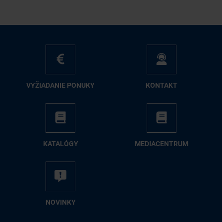
VY­ŽIA­DA­NIE PO­NU­KY
KON­TAKT
KA­TA­LÓ­GY
ME­DIA­CEN­TRUM
NO­VIN­KY