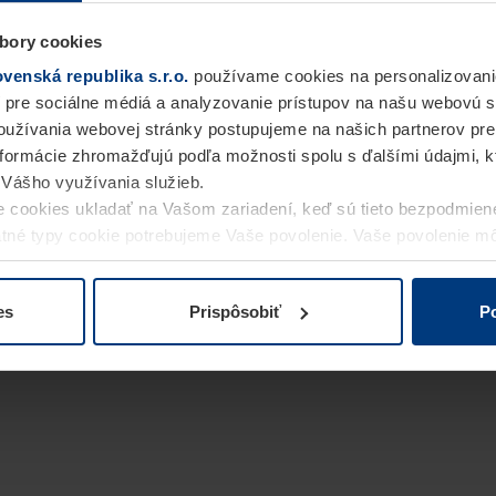
bory cookies
enská republika s.r.o.
používame cookies na personalizovani
 pre sociálne médiá a analyzovanie prístupov na našu webovú 
užívania webovej stránky postupujeme na našich partnerov pre
informácie zhromažďujú podľa možnosti spolu s ďalšími údajmi, kto
i Vášho využívania služieb.
 cookies ukladať na Vašom zariadení, keď sú tieto bezpodmien
statné typy cookie potrebujeme Vaše povolenie. Vaše povolenie 
cookie na stránke
Vyhlásenie o ochrane osobných údajov
naše
es
Prispôsobiť
Po