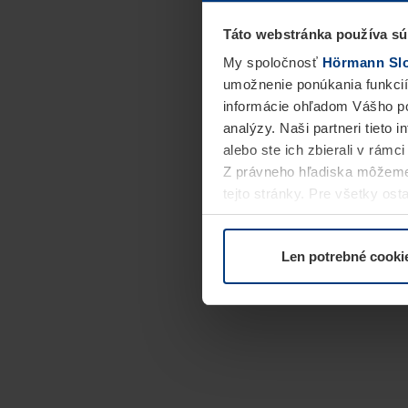
Táto webstránka používa sú
My spoločnosť
Hörmann Slov
umožnenie ponúkania funkcií
informácie ohľadom Vášho po
analýzy. Naši partneri tieto 
alebo ste ich zbierali v rámc
Z právneho hľadiska môžeme
tejto stránky. Pre všetky o
alebo odvolať vo vysvetlení 
Len potrebné cooki