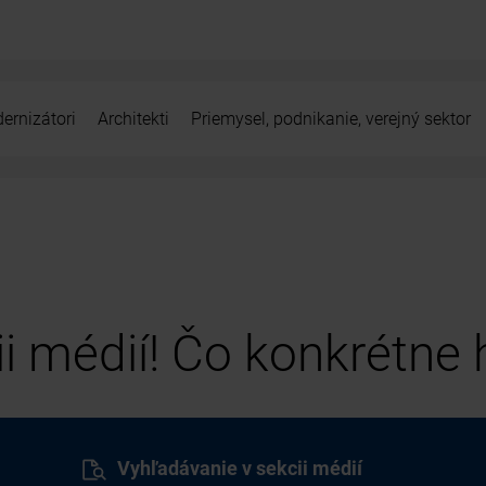
ernizátori
Architekti
Priemysel, podnikanie, verejný sektor
cii médií! Čo konkrétne
Vyhľadávanie v sekcii médií