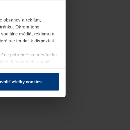
e obsahov a reklám,
stránku. Okrem toho
 sociálne médiá, reklamu a
ré ste im dali k dispozícii
ečne potrebné na prevádzku
môžete kedykoľvek zmeniť
j webovej stránky.
voliť všetky cookies