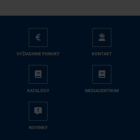
VY­ŽIA­DA­NIE PO­NU­KY
KON­TAKT
KA­TA­LÓ­GY
ME­DIA­CEN­TRUM
NO­VIN­KY