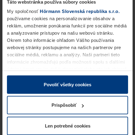
Táto webstránka používa súbory cookies
My spoločnosť
Hörmann Slovenská republika s.r.o.
používame cookies na personalizovanie obsahov a
reklám, umožnenie ponúkania funkcií pre sociálne médiá
a analyzovanie prístupov na našu webovú stránku.
Okrem toho informácie ohľadom Vášho používania
webovej stránky postupujeme na našich partnerov pre
sociálne médiá, reklamu a analýzy. Naši partneri tieto
informácie zhromažďujú podľa možnosti spolu s ďalšími
údajmi, ktoré ste im dali k dispozícii alebo ste ich zbierali
v rámci Vášho využívania služieb.
Z právneho hľadiska môžeme cookies ukladať na Vašom
Povoliť všetky cookies
zariadení, keď sú tieto bezpodmienečne potrebné na
prevádzku tejto stránky. Pre všetky ostatné typy cookie
Prispôsobiť
potrebujeme Vaše povolenie. Vaše povolenie môžete
kedykoľvek zmeniť alebo odvolať vo vysvetlení cookie
na stránke
Vyhlásenie o ochrane osobných údajov
Len potrebné cookies
našej webovej stránky.