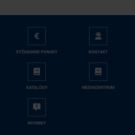
VY­ŽIA­DA­NIE PO­NU­KY
KON­TAKT
KA­TA­LÓ­GY
ME­DIA­CEN­TRUM
NO­VIN­KY