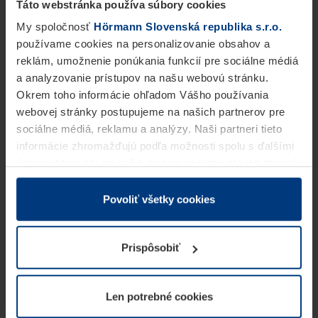
Táto webstránka používa súbory cookies
My spoločnosť
Hörmann Slovenská republika s.r.o.
používame cookies na personalizovanie obsahov a
reklám, umožnenie ponúkania funkcií pre sociálne médiá
a analyzovanie prístupov na našu webovú stránku.
Okrem toho informácie ohľadom Vášho používania
webovej stránky postupujeme na našich partnerov pre
sociálne médiá, reklamu a analýzy. Naši partneri tieto
informácie zhromažďujú podľa možnosti spolu s ďalšími
údajmi, ktoré ste im dali k dispozícii alebo ste ich zbierali
v rámci Vášho využívania služieb.
Z právneho hľadiska môžeme cookies ukladať na Vašom
Povoliť všetky cookies
zariadení, keď sú tieto bezpodmienečne potrebné na
prevádzku tejto stránky. Pre všetky ostatné typy cookie
Prispôsobiť
potrebujeme Vaše povolenie. Vaše povolenie môžete
kedykoľvek zmeniť alebo odvolať vo vysvetlení cookie
na stránke
Vyhlásenie o ochrane osobných údajov
Len potrebné cookies
našej webovej stránky.