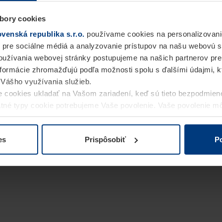
bory cookies
enská republika s.r.o.
používame cookies na personalizovani
 pre sociálne médiá a analyzovanie prístupov na našu webovú 
užívania webovej stránky postupujeme na našich partnerov pre
informácie zhromažďujú podľa možnosti spolu s ďalšími údajmi, kto
i Vášho využívania služieb.
 cookies ukladať na Vašom zariadení, keď sú tieto bezpodmien
statné typy cookie potrebujeme Vaše povolenie. Vaše povolenie 
cookie na stránke
Vyhlásenie o ochrane osobných údajov
naše
es
Prispôsobiť
Po