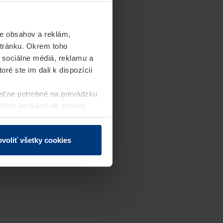
e obsahov a reklám,
stránku. Okrem toho
 sociálne médiá, reklamu a
ré ste im dali k dispozícii
ečne potrebné na prevádzku
môžete kedykoľvek zmeniť
j webovej stránky.
voliť všetky cookies