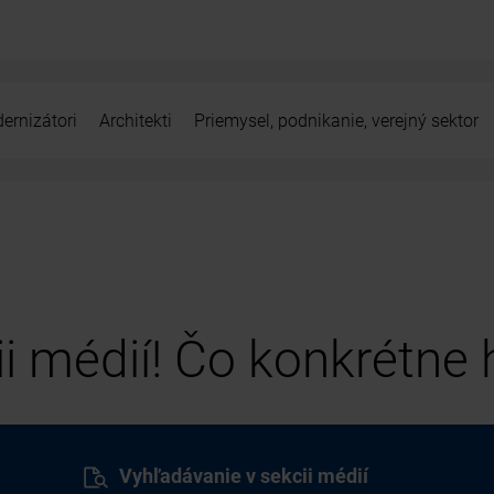
ernizátori
Architekti
Priemysel, podnikanie, verejný sektor
cii médií! Čo konkrétne
Vyhľadávanie v sekcii médií