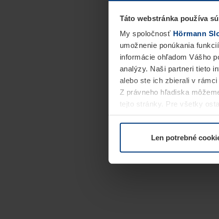
Táto webstránka používa sú
My spoločnosť
Hörmann Slov
umožnenie ponúkania funkcií
informácie ohľadom Vášho po
analýzy. Naši partneri tieto 
alebo ste ich zbierali v rámc
Z právneho hľadiska môžeme
tejto stránky. Pre všetky o
alebo odvolať vo vysvetlení 
Len potrebné cooki