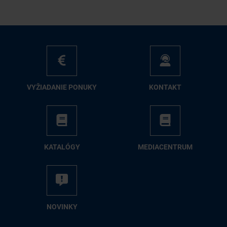
VY­ŽIA­DA­NIE PO­NU­KY
KON­TAKT
KA­TA­LÓ­GY
ME­DIA­CEN­TRUM
NO­VIN­KY