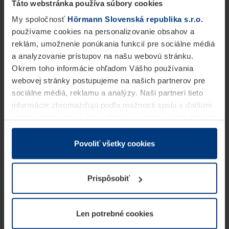
Táto webstránka používa súbory cookies
My spoločnosť
Hörmann Slovenská republika s.r.o.
používame cookies na personalizovanie obsahov a
reklám, umožnenie ponúkania funkcií pre sociálne médiá
a analyzovanie prístupov na našu webovú stránku.
Okrem toho informácie ohľadom Vášho používania
webovej stránky postupujeme na našich partnerov pre
sociálne médiá, reklamu a analýzy. Naši partneri tieto
informácie zhromažďujú podľa možnosti spolu s ďalšími
údajmi, ktoré ste im dali k dispozícii alebo ste ich zbierali
v rámci Vášho využívania služieb.
Z právneho hľadiska môžeme cookies ukladať na Vašom
Povoliť všetky cookies
zariadení, keď sú tieto bezpodmienečne potrebné na
prevádzku tejto stránky. Pre všetky ostatné typy cookie
Prispôsobiť
potrebujeme Vaše povolenie. Vaše povolenie môžete
kedykoľvek zmeniť alebo odvolať vo vysvetlení cookie
na stránke
Vyhlásenie o ochrane osobných údajov
Len potrebné cookies
našej webovej stránky.