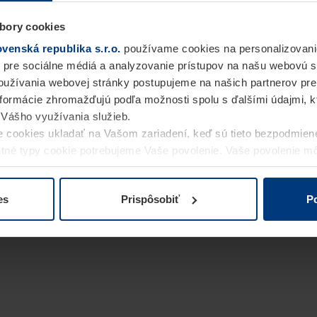
bory cookies
enská republika s.r.o.
používame cookies na personalizovani
 pre sociálne médiá a analyzovanie prístupov na našu webovú 
užívania webovej stránky postupujeme na našich partnerov pre
informácie zhromažďujú podľa možnosti spolu s ďalšími údajmi, kto
i Vášho využívania služieb.
 cookies ukladať na Vašom zariadení, keď sú tieto bezpodmien
statné typy cookie potrebujeme Vaše povolenie. Vaše povolenie 
cookie na stránke
Vyhlásenie o ochrane osobných údajov
naše
es
Prispôsobiť
Po