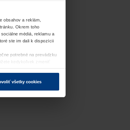
e obsahov a reklám,
stránku. Okrem toho
 sociálne médiá, reklamu a
ré ste im dali k dispozícii
ečne potrebné na prevádzku
môžete kedykoľvek zmeniť
j webovej stránky.
voliť všetky cookies