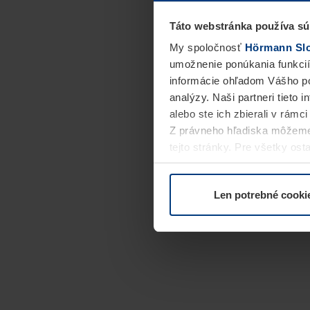
Táto webstránka používa sú
My spoločnosť
Hörmann Slov
umožnenie ponúkania funkcií
informácie ohľadom Vášho po
analýzy. Naši partneri tieto 
alebo ste ich zbierali v rámc
Z právneho hľadiska môžeme
tejto stránky. Pre všetky o
alebo odvolať vo vysvetlení 
Len potrebné cooki