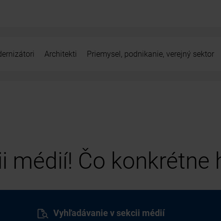
ernizátori
Architekti
Priemysel, podnikanie, verejný sektor
cii médií! Čo konkrétne
Vyhľadávanie v sekcii médií