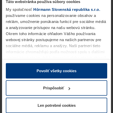
Táto webstránka používa súbory cookies
My spoločnosť
Hörmann Slovenská republika s.r.o.
používame cookies na personalizovanie obsahov a
reklám, umožnenie ponúkania funkcií pre sociálne médiá
a analyzovanie prístupov na našu webovú stránku.
Okrem toho informácie ohľadom Vášho používania
webovej stránky postupujeme na našich partnerov pre
sociálne médiá, reklamu a analýzy. Naši partneri tieto
informácie zhromažďujú podľa možnosti spolu s ďalšími
údajmi, ktoré ste im dali k dispozícii alebo ste ich zbierali
v rámci Vášho využívania služieb.
Z právneho hľadiska môžeme cookies ukladať na Vašom
Povoliť všetky cookies
zariadení, keď sú tieto bezpodmienečne potrebné na
prevádzku tejto stránky. Pre všetky ostatné typy cookie
Prispôsobiť
potrebujeme Vaše povolenie. Vaše povolenie môžete
kedykoľvek zmeniť alebo odvolať vo vysvetlení cookie
na stránke
Vyhlásenie o ochrane osobných údajov
Len potrebné cookies
našej webovej stránky.