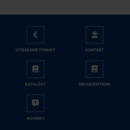
VY­ŽIA­DA­NIE PO­NU­KY
KON­TAKT
KA­TA­LÓ­GY
ME­DIA­CEN­TRUM
NO­VIN­KY