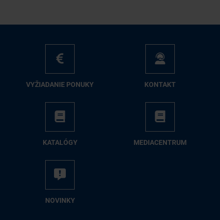
VY­ŽIA­DA­NIE PO­NU­KY
KON­TAKT
KA­TA­LÓ­GY
ME­DIA­CEN­TRUM
NO­VIN­KY