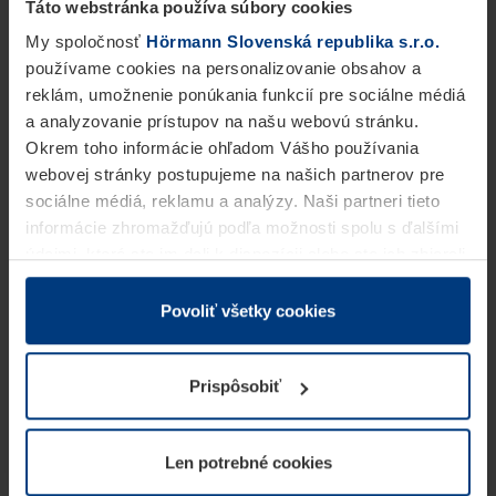
Táto webstránka používa súbory cookies
My spoločnosť
Hörmann Slovenská republika s.r.o.
používame cookies na personalizovanie obsahov a
reklám, umožnenie ponúkania funkcií pre sociálne médiá
a analyzovanie prístupov na našu webovú stránku.
Okrem toho informácie ohľadom Vášho používania
webovej stránky postupujeme na našich partnerov pre
sociálne médiá, reklamu a analýzy. Naši partneri tieto
informácie zhromažďujú podľa možnosti spolu s ďalšími
údajmi, ktoré ste im dali k dispozícii alebo ste ich zbierali
v rámci Vášho využívania služieb.
Z právneho hľadiska môžeme cookies ukladať na Vašom
Povoliť všetky cookies
zariadení, keď sú tieto bezpodmienečne potrebné na
prevádzku tejto stránky. Pre všetky ostatné typy cookie
Prispôsobiť
potrebujeme Vaše povolenie. Vaše povolenie môžete
kedykoľvek zmeniť alebo odvolať vo vysvetlení cookie
na stránke
Vyhlásenie o ochrane osobných údajov
Len potrebné cookies
našej webovej stránky.