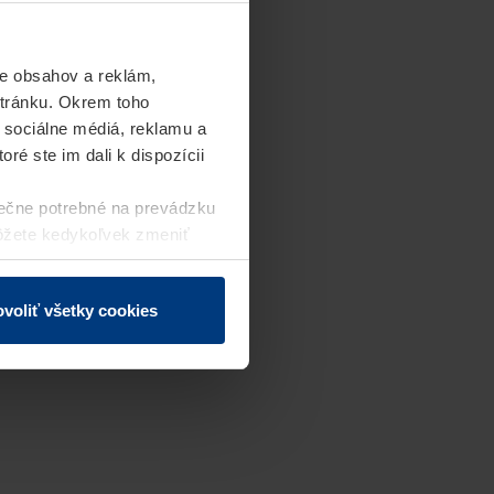
e obsahov a reklám,
stránku. Okrem toho
 sociálne médiá, reklamu a
ré ste im dali k dispozícii
ečne potrebné na prevádzku
môžete kedykoľvek zmeniť
j webovej stránky.
voliť všetky cookies