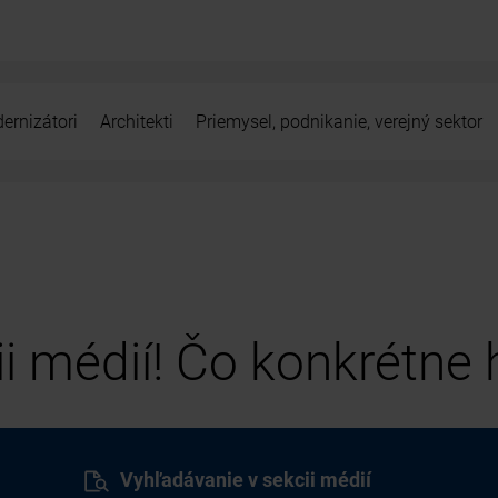
ernizátori
Architekti
Priemysel, podnikanie, verejný sektor
cii médií! Čo konkrétne
Vyhľadávanie v sekcii médií