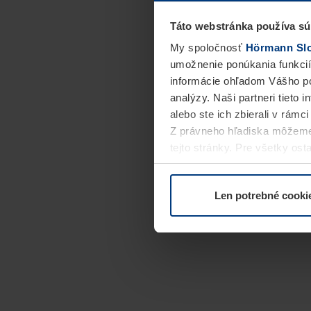
Táto webstránka používa sú
My spoločnosť
Hörmann Slov
umožnenie ponúkania funkcií
informácie ohľadom Vášho po
analýzy. Naši partneri tieto 
alebo ste ich zbierali v rámc
Z právneho hľadiska môžeme
tejto stránky. Pre všetky o
alebo odvolať vo vysvetlení 
Len potrebné cooki