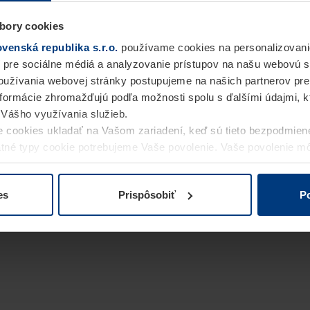
bory cookies
enská republika s.r.o.
používame cookies na personalizovani
 pre sociálne médiá a analyzovanie prístupov na našu webovú 
užívania webovej stránky postupujeme na našich partnerov pre
informácie zhromažďujú podľa možnosti spolu s ďalšími údajmi, kto
i Vášho využívania služieb.
 cookies ukladať na Vašom zariadení, keď sú tieto bezpodmien
statné typy cookie potrebujeme Vaše povolenie. Vaše povolenie 
cookie na stránke
Vyhlásenie o ochrane osobných údajov
naše
es
Prispôsobiť
Po