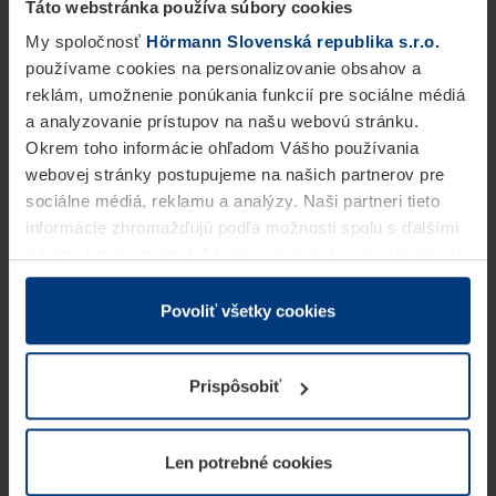
Táto webstránka používa súbory cookies
My spoločnosť
Hörmann Slovenská republika s.r.o.
používame cookies na personalizovanie obsahov a
reklám, umožnenie ponúkania funkcií pre sociálne médiá
a analyzovanie prístupov na našu webovú stránku.
Okrem toho informácie ohľadom Vášho používania
webovej stránky postupujeme na našich partnerov pre
sociálne médiá, reklamu a analýzy. Naši partneri tieto
informácie zhromažďujú podľa možnosti spolu s ďalšími
údajmi, ktoré ste im dali k dispozícii alebo ste ich zbierali
v rámci Vášho využívania služieb.
Z právneho hľadiska môžeme cookies ukladať na Vašom
Povoliť všetky cookies
zariadení, keď sú tieto bezpodmienečne potrebné na
prevádzku tejto stránky. Pre všetky ostatné typy cookie
Prispôsobiť
potrebujeme Vaše povolenie. Vaše povolenie môžete
kedykoľvek zmeniť alebo odvolať vo vysvetlení cookie
na stránke
Vyhlásenie o ochrane osobných údajov
Len potrebné cookies
našej webovej stránky.