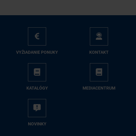
VY­ŽIA­DA­NIE PO­NU­KY
KON­TAKT
KA­TA­LÓ­GY
ME­DIA­CEN­TRUM
NO­VIN­KY