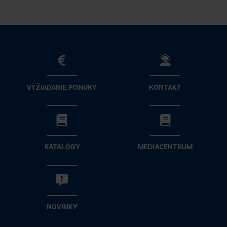
VY­ŽIA­DA­NIE PO­NU­KY
KON­TAKT
KA­TA­LÓ­GY
ME­DIA­CEN­TRUM
NO­VIN­KY