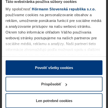
Táto webstránka používa súbory cookies
My spoločnosť
Hörmann Slovenská republika s.r.o.
používame cookies na personalizovanie obsahov a
reklám, umožnenie ponúkania funkcií pre sociálne médiá
a analyzovanie prístupov na našu webovú stránku.
Okrem toho informácie ohľadom Vášho používania
webovej stránky postupujeme na našich partnerov pre
sociálne médiá, reklamu a analýzy. Naši partneri tieto
informácie zhromažďujú podľa možnosti spolu s ďalšími
údajmi, ktoré ste im dali k dispozícii alebo ste ich zbierali
v rámci Vášho využívania služieb.
Z právneho hľadiska môžeme cookies ukladať na Vašom
Povoliť všetky cookies
zariadení, keď sú tieto bezpodmienečne potrebné na
prevádzku tejto stránky. Pre všetky ostatné typy cookie
Prispôsobiť
potrebujeme Vaše povolenie. Vaše povolenie môžete
kedykoľvek zmeniť alebo odvolať vo vysvetlení cookie
na stránke
Vyhlásenie o ochrane osobných údajov
Len potrebné cookies
našej webovej stránky.