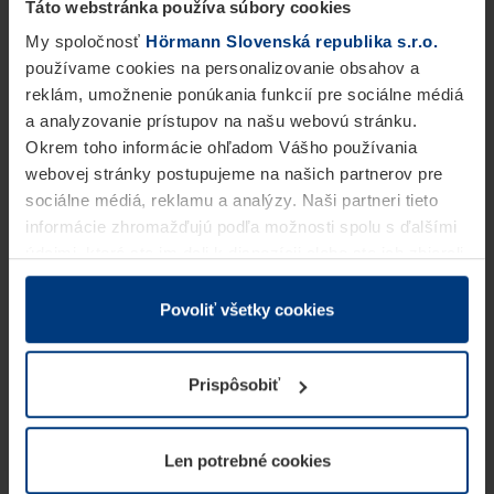
Táto webstránka používa súbory cookies
My spoločnosť
Hörmann Slovenská republika s.r.o.
používame cookies na personalizovanie obsahov a
reklám, umožnenie ponúkania funkcií pre sociálne médiá
a analyzovanie prístupov na našu webovú stránku.
Okrem toho informácie ohľadom Vášho používania
webovej stránky postupujeme na našich partnerov pre
sociálne médiá, reklamu a analýzy. Naši partneri tieto
informácie zhromažďujú podľa možnosti spolu s ďalšími
údajmi, ktoré ste im dali k dispozícii alebo ste ich zbierali
v rámci Vášho využívania služieb.
Z právneho hľadiska môžeme cookies ukladať na Vašom
Povoliť všetky cookies
zariadení, keď sú tieto bezpodmienečne potrebné na
prevádzku tejto stránky. Pre všetky ostatné typy cookie
Prispôsobiť
potrebujeme Vaše povolenie. Vaše povolenie môžete
kedykoľvek zmeniť alebo odvolať vo vysvetlení cookie
na stránke
Vyhlásenie o ochrane osobných údajov
Len potrebné cookies
našej webovej stránky.