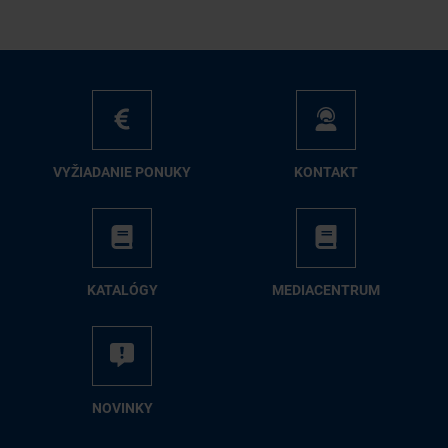
VY­ŽIA­DA­NIE PO­NU­KY
KON­TAKT
KA­TA­LÓ­GY
ME­DIA­CEN­TRUM
NO­VIN­KY