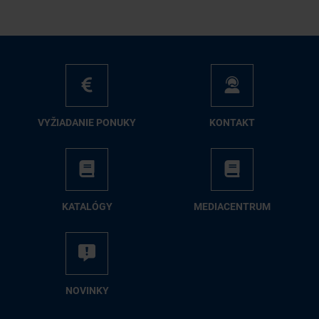
VY­ŽIA­DA­NIE PO­NU­KY
KON­TAKT
KA­TA­LÓ­GY
ME­DIA­CEN­TRUM
NO­VIN­KY