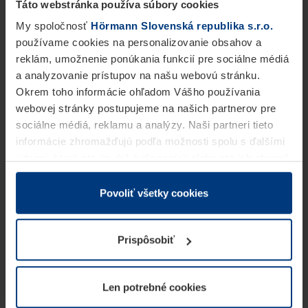
Táto webstránka používa súbory cookies
My spoločnosť
Hörmann Slovenská republika s.r.o.
používame cookies na personalizovanie obsahov a
reklám, umožnenie ponúkania funkcií pre sociálne médiá
a analyzovanie prístupov na našu webovú stránku.
Okrem toho informácie ohľadom Vášho používania
webovej stránky postupujeme na našich partnerov pre
sociálne médiá, reklamu a analýzy. Naši partneri tieto
informácie zhromažďujú podľa možnosti spolu s ďalšími
údajmi, ktoré ste im dali k dispozícii alebo ste ich zbierali
v rámci Vášho využívania služieb.
Z právneho hľadiska môžeme cookies ukladať na Vašom
Povoliť všetky cookies
zariadení, keď sú tieto bezpodmienečne potrebné na
prevádzku tejto stránky. Pre všetky ostatné typy cookie
Prispôsobiť
potrebujeme Vaše povolenie. Vaše povolenie môžete
kedykoľvek zmeniť alebo odvolať vo vysvetlení cookie
na stránke
Vyhlásenie o ochrane osobných údajov
Len potrebné cookies
našej webovej stránky.