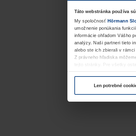
Táto webstránka používa sú
My spoločnosť
Hörmann Slov
umožnenie ponúkania funkcií
informácie ohľadom Vášho po
analýzy. Naši partneri tieto 
alebo ste ich zbierali v rámc
Z právneho hľadiska môžeme
tejto stránky. Pre všetky o
alebo odvolať vo vysvetlení 
Len potrebné cooki