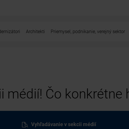
ernizátori
Architekti
Priemysel, podnikanie, verejný sektor
cii médií! Čo konkrétne
Vyhľadávanie v sekcii médií