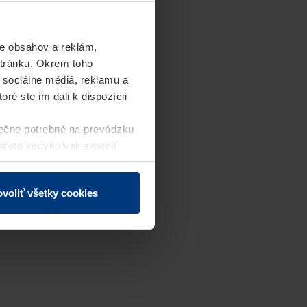
e obsahov a reklám,
stránku. Okrem toho
 sociálne médiá, reklamu a
ré ste im dali k dispozícii
ečne potrebné na prevádzku
môžete kedykoľvek zmeniť
j webovej stránky.
voliť všetky cookies