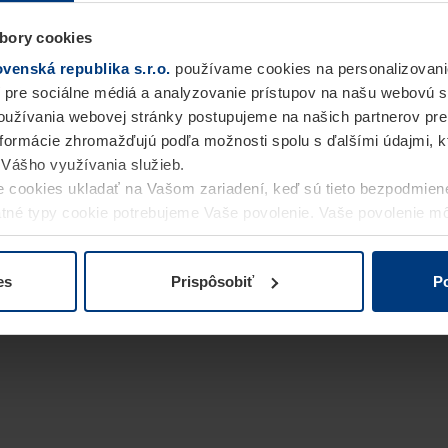
bory cookies
enská republika s.r.o.
používame cookies na personalizovani
 pre sociálne médiá a analyzovanie prístupov na našu webovú 
užívania webovej stránky postupujeme na našich partnerov pre
informácie zhromažďujú podľa možnosti spolu s ďalšími údajmi, kto
i Vášho využívania služieb.
 cookies ukladať na Vašom zariadení, keď sú tieto bezpodmien
statné typy cookie potrebujeme Vaše povolenie. Vaše povolenie 
cookie na stránke
Vyhlásenie o ochrane osobných údajov
naše
es
Prispôsobiť
Po