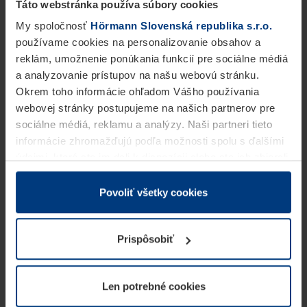
Táto webstránka používa súbory cookies
My spoločnosť
Hörmann Slovenská republika s.r.o.
používame cookies na personalizovanie obsahov a
reklám, umožnenie ponúkania funkcií pre sociálne médiá
a analyzovanie prístupov na našu webovú stránku.
Okrem toho informácie ohľadom Vášho používania
webovej stránky postupujeme na našich partnerov pre
sociálne médiá, reklamu a analýzy. Naši partneri tieto
informácie zhromažďujú podľa možnosti spolu s ďalšími
údajmi, ktoré ste im dali k dispozícii alebo ste ich zbierali
v rámci Vášho využívania služieb.
Z právneho hľadiska môžeme cookies ukladať na Vašom
Povoliť všetky cookies
zariadení, keď sú tieto bezpodmienečne potrebné na
prevádzku tejto stránky. Pre všetky ostatné typy cookie
Prispôsobiť
potrebujeme Vaše povolenie. Vaše povolenie môžete
kedykoľvek zmeniť alebo odvolať vo vysvetlení cookie
na stránke
Vyhlásenie o ochrane osobných údajov
Len potrebné cookies
našej webovej stránky.