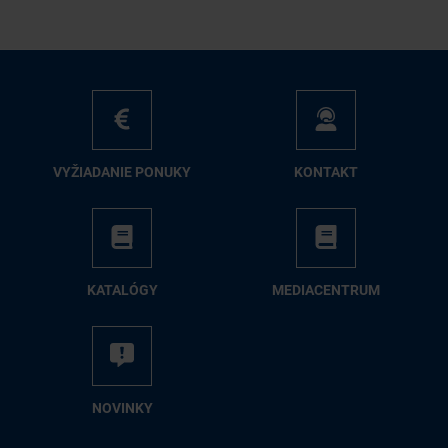
VY­ŽIA­DA­NIE PO­NU­KY
KON­TAKT
KA­TA­LÓ­GY
ME­DIA­CEN­TRUM
NO­VIN­KY