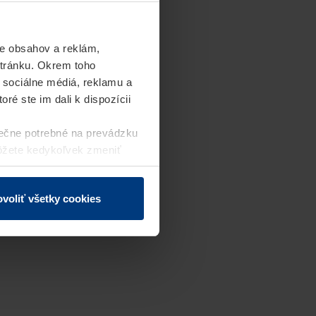
e obsahov a reklám,
stránku. Okrem toho
 sociálne médiá, reklamu a
ré ste im dali k dispozícii
ečne potrebné na prevádzku
môžete kedykoľvek zmeniť
j webovej stránky.
voliť všetky cookies