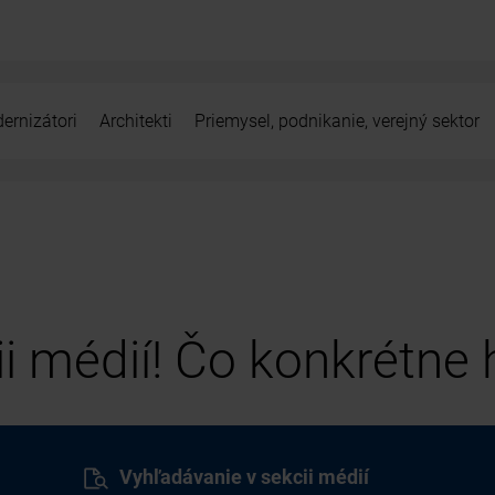
ernizátori
Architekti
Priemysel, podnikanie, verejný sektor
cii médií! Čo konkrétne
Vyhľadávanie v sekcii médií