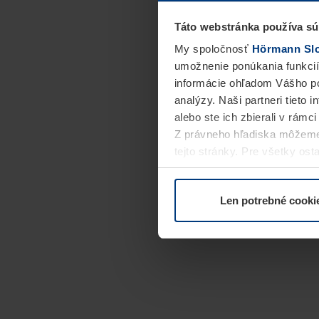
Táto webstránka používa sú
My spoločnosť
Hörmann Slov
umožnenie ponúkania funkcií
informácie ohľadom Vášho po
analýzy. Naši partneri tieto 
alebo ste ich zbierali v rámc
Z právneho hľadiska môžeme
tejto stránky. Pre všetky o
alebo odvolať vo vysvetlení 
Len potrebné cooki