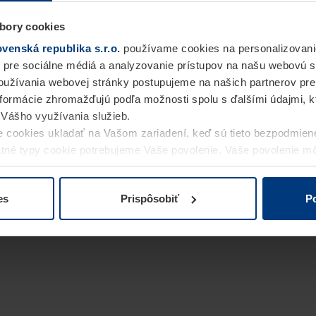
bory cookies
enská republika s.r.o.
používame cookies na personalizovani
 pre sociálne médiá a analyzovanie prístupov na našu webovú 
užívania webovej stránky postupujeme na našich partnerov pre
informácie zhromažďujú podľa možnosti spolu s ďalšími údajmi, kto
i Vášho využívania služieb.
 cookies ukladať na Vašom zariadení, keď sú tieto bezpodmien
statné typy cookie potrebujeme Vaše povolenie. Vaše povolenie 
cookie na stránke
Vyhlásenie o ochrane osobných údajov
naše
es
Prispôsobiť
Po