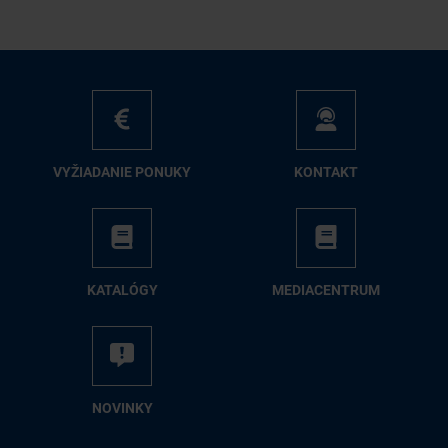
VY­ŽIA­DA­NIE PO­NU­KY
KON­TAKT
KA­TA­LÓ­GY
ME­DIA­CEN­TRUM
NO­VIN­KY