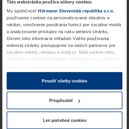
Táto webstránka používa súbory cookies
My spoločnosť
Hörmann Slovenská republika s.r.o.
používame cookies na personalizovanie obsahov a
reklám, umožnenie ponúkania funkcií pre sociálne médiá
a analyzovanie prístupov na našu webovú stránku.
Okrem toho informácie ohľadom Vášho používania
webovej stránky postupujeme na našich partnerov pre
sociálne médiá, reklamu a analýzy. Naši partneri tieto
informácie zhromažďujú podľa možnosti spolu s ďalšími
údajmi, ktoré ste im dali k dispozícii alebo ste ich zbierali
v rámci Vášho využívania služieb.
Z právneho hľadiska môžeme cookies ukladať na Vašom
Povoliť všetky cookies
zariadení, keď sú tieto bezpodmienečne potrebné na
prevádzku tejto stránky. Pre všetky ostatné typy cookie
Prispôsobiť
potrebujeme Vaše povolenie. Vaše povolenie môžete
kedykoľvek zmeniť alebo odvolať vo vysvetlení cookie
na stránke
Vyhlásenie o ochrane osobných údajov
Len potrebné cookies
našej webovej stránky.