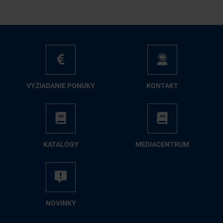
VY­ŽIA­DA­NIE PO­NU­KY
KON­TAKT
KA­TA­LÓ­GY
ME­DIA­CEN­TRUM
NO­VIN­KY