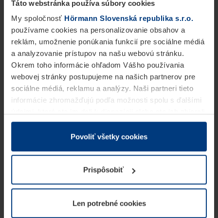
Táto webstránka používa súbory cookies
My spoločnosť
Hörmann Slovenská republika s.r.o.
používame cookies na personalizovanie obsahov a
reklám, umožnenie ponúkania funkcií pre sociálne médiá
a analyzovanie prístupov na našu webovú stránku.
Okrem toho informácie ohľadom Vášho používania
webovej stránky postupujeme na našich partnerov pre
sociálne médiá, reklamu a analýzy. Naši partneri tieto
informácie zhromažďujú podľa možnosti spolu s ďalšími
údajmi, ktoré ste im dali k dispozícii alebo ste ich zbierali
v rámci Vášho využívania služieb.
Z právneho hľadiska môžeme cookies ukladať na Vašom
Povoliť všetky cookies
zariadení, keď sú tieto bezpodmienečne potrebné na
prevádzku tejto stránky. Pre všetky ostatné typy cookie
Prispôsobiť
potrebujeme Vaše povolenie. Vaše povolenie môžete
kedykoľvek zmeniť alebo odvolať vo vysvetlení cookie
na stránke
Vyhlásenie o ochrane osobných údajov
Len potrebné cookies
našej webovej stránky.