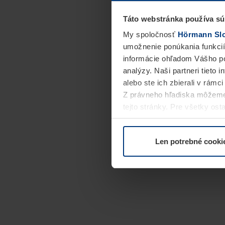
Táto webstránka používa sú
My spoločnosť
Hörmann Slov
umožnenie ponúkania funkcií
informácie ohľadom Vášho po
analýzy. Naši partneri tieto 
alebo ste ich zbierali v rámc
Z právneho hľadiska môžeme
tejto stránky. Pre všetky o
alebo odvolať vo vysvetlení 
Len potrebné cooki