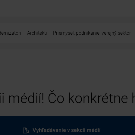
ernizátori
Architekti
Priemysel, podnikanie, verejný sektor
cii médií! Čo konkrétne
Vyhľadávanie v sekcii médií