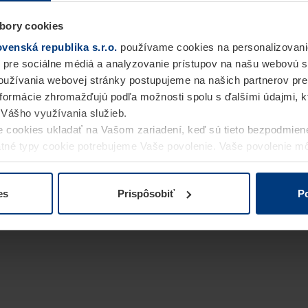
bory cookies
enská republika s.r.o.
používame cookies na personalizovani
 pre sociálne médiá a analyzovanie prístupov na našu webovú 
užívania webovej stránky postupujeme na našich partnerov pre
informácie zhromažďujú podľa možnosti spolu s ďalšími údajmi, kto
i Vášho využívania služieb.
 cookies ukladať na Vašom zariadení, keď sú tieto bezpodmien
statné typy cookie potrebujeme Vaše povolenie. Vaše povolenie 
cookie na stránke
Vyhlásenie o ochrane osobných údajov
naše
es
Prispôsobiť
Po