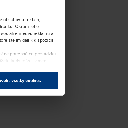
e obsahov a reklám,
stránku. Okrem toho
 sociálne médiá, reklamu a
ré ste im dali k dispozícii
ečne potrebné na prevádzku
môžete kedykoľvek zmeniť
j webovej stránky.
voliť všetky cookies