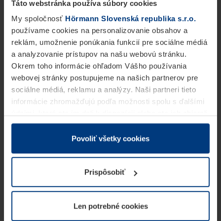
Táto webstránka používa súbory cookies
My spoločnosť
Hörmann Slovenská republika s.r.o.
používame cookies na personalizovanie obsahov a
reklám, umožnenie ponúkania funkcií pre sociálne médiá
a analyzovanie prístupov na našu webovú stránku.
Okrem toho informácie ohľadom Vášho používania
webovej stránky postupujeme na našich partnerov pre
sociálne médiá, reklamu a analýzy. Naši partneri tieto
informácie zhromažďujú podľa možnosti spolu s ďalšími
údajmi, ktoré ste im dali k dispozícii alebo ste ich zbierali
v rámci Vášho využívania služieb.
Z právneho hľadiska môžeme cookies ukladať na Vašom
Povoliť všetky cookies
zariadení, keď sú tieto bezpodmienečne potrebné na
prevádzku tejto stránky. Pre všetky ostatné typy cookie
Prispôsobiť
potrebujeme Vaše povolenie. Vaše povolenie môžete
kedykoľvek zmeniť alebo odvolať vo vysvetlení cookie
na stránke
Vyhlásenie o ochrane osobných údajov
Len potrebné cookies
našej webovej stránky.