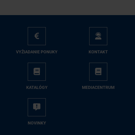
VY­ŽIA­DA­NIE PO­NU­KY
KON­TAKT
KA­TA­LÓ­GY
ME­DIA­CEN­TRUM
NO­VIN­KY