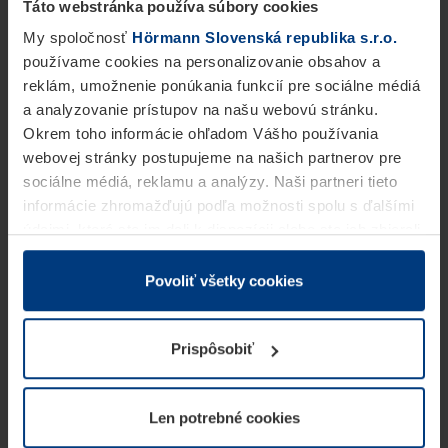
Táto webstránka používa súbory cookies
My spoločnosť
Hörmann Slovenská republika s.r.o.
používame cookies na personalizovanie obsahov a
reklám, umožnenie ponúkania funkcií pre sociálne médiá
a analyzovanie prístupov na našu webovú stránku.
Okrem toho informácie ohľadom Vášho používania
webovej stránky postupujeme na našich partnerov pre
sociálne médiá, reklamu a analýzy. Naši partneri tieto
informácie zhromažďujú podľa možnosti spolu s ďalšími
údajmi, ktoré ste im dali k dispozícii alebo ste ich zbierali
v rámci Vášho využívania služieb.
Z právneho hľadiska môžeme cookies ukladať na Vašom
Povoliť všetky cookies
zariadení, keď sú tieto bezpodmienečne potrebné na
prevádzku tejto stránky. Pre všetky ostatné typy cookie
Prispôsobiť
potrebujeme Vaše povolenie. Vaše povolenie môžete
kedykoľvek zmeniť alebo odvolať vo vysvetlení cookie
na stránke
Vyhlásenie o ochrane osobných údajov
Len potrebné cookies
našej webovej stránky.