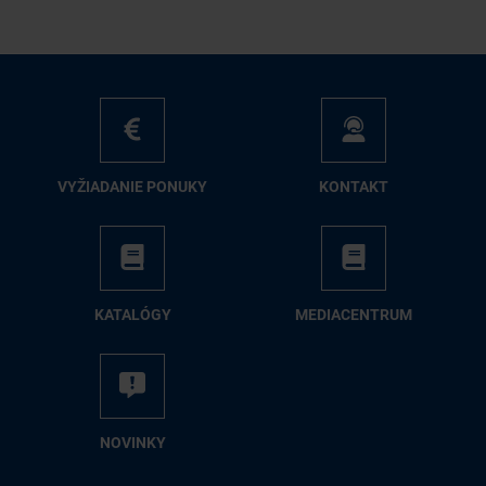
VY­ŽIA­DA­NIE PO­NU­KY
KON­TAKT
KA­TA­LÓ­GY
ME­DIA­CEN­TRUM
NO­VIN­KY