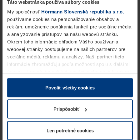
Táto webstránka používa súbory cookies
My spoločnosť
Hörmann Slovenská republika s.r.o.
používame cookies na personalizovanie obsahov a
reklám, umožnenie ponúkania funkcií pre sociálne médiá
a analyzovanie prístupov na našu webovú stránku.
Okrem toho informácie ohľadom Vášho používania
webovej stránky postupujeme na našich partnerov pre
sociálne médiá, reklamu a analýzy. Naši partneri tieto
informácie zhromažďujú podľa možnosti spolu s ďalšími
údajmi, ktoré ste im dali k dispozícii alebo ste ich zbierali
v rámci Vášho využívania služieb.
Z právneho hľadiska môžeme cookies ukladať na Vašom
Povoliť všetky cookies
zariadení, keď sú tieto bezpodmienečne potrebné na
prevádzku tejto stránky. Pre všetky ostatné typy cookie
Prispôsobiť
potrebujeme Vaše povolenie. Vaše povolenie môžete
kedykoľvek zmeniť alebo odvolať vo vysvetlení cookie
na stránke
Vyhlásenie o ochrane osobných údajov
Len potrebné cookies
našej webovej stránky.