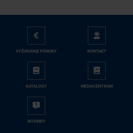
VY­ŽIA­DA­NIE PO­NU­KY
KON­TAKT
KA­TA­LÓ­GY
ME­DIA­CEN­TRUM
NO­VIN­KY