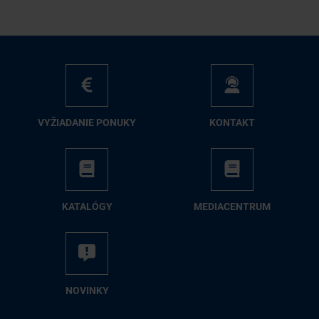
VY­ŽIA­DA­NIE PO­NU­KY
KON­TAKT
KA­TA­LÓ­GY
ME­DIA­CEN­TRUM
NO­VIN­KY