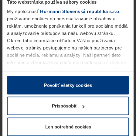
Táto webstránka používa súbory cookies
My spoločnosť
Hörmann Slovenská republika s.r.o.
používame cookies na personalizovanie obsahov a
reklám, umožnenie ponúkania funkcií pre sociálne médiá
a analyzovanie prístupov na našu webovú stránku.
Okrem toho informácie ohľadom Vášho používania
webovej stránky postupujeme na našich partnerov pre
sociálne médiá, reklamu a analýzy. Naši partneri tieto
informácie zhromažďujú podľa možnosti spolu s ďalšími
údajmi, ktoré ste im dali k dispozícii alebo ste ich zbierali
v rámci Vášho využívania služieb.
Z právneho hľadiska môžeme cookies ukladať na Vašom
Povoliť všetky cookies
zariadení, keď sú tieto bezpodmienečne potrebné na
prevádzku tejto stránky. Pre všetky ostatné typy cookie
Prispôsobiť
potrebujeme Vaše povolenie. Vaše povolenie môžete
kedykoľvek zmeniť alebo odvolať vo vysvetlení cookie
na stránke
Vyhlásenie o ochrane osobných údajov
Len potrebné cookies
našej webovej stránky.