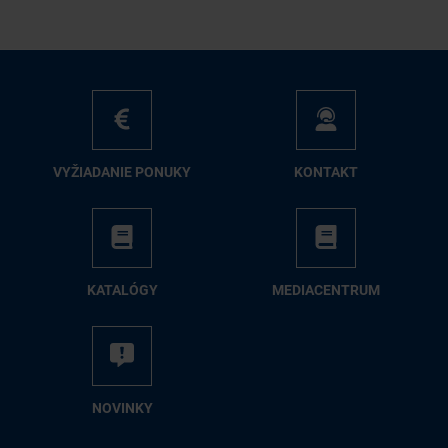
VY­ŽIA­DA­NIE PO­NU­KY
KON­TAKT
KA­TA­LÓ­GY
ME­DIA­CEN­TRUM
NO­VIN­KY