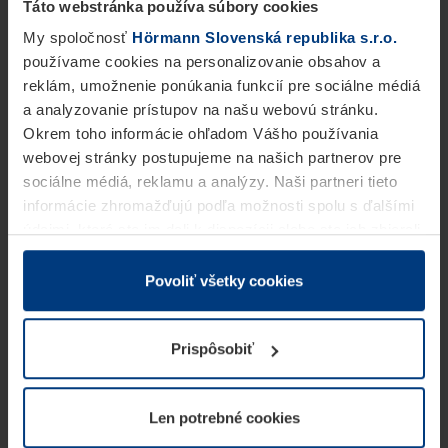
Táto webstránka používa súbory cookies
My spoločnosť
Hörmann Slovenská republika s.r.o.
používame cookies na personalizovanie obsahov a
reklám, umožnenie ponúkania funkcií pre sociálne médiá
a analyzovanie prístupov na našu webovú stránku.
Okrem toho informácie ohľadom Vášho používania
webovej stránky postupujeme na našich partnerov pre
sociálne médiá, reklamu a analýzy. Naši partneri tieto
informácie zhromažďujú podľa možnosti spolu s ďalšími
údajmi, ktoré ste im dali k dispozícii alebo ste ich zbierali
v rámci Vášho využívania služieb.
Z právneho hľadiska môžeme cookies ukladať na Vašom
Povoliť všetky cookies
zariadení, keď sú tieto bezpodmienečne potrebné na
prevádzku tejto stránky. Pre všetky ostatné typy cookie
Prispôsobiť
potrebujeme Vaše povolenie. Vaše povolenie môžete
kedykoľvek zmeniť alebo odvolať vo vysvetlení cookie
na stránke
Vyhlásenie o ochrane osobných údajov
Len potrebné cookies
našej webovej stránky.