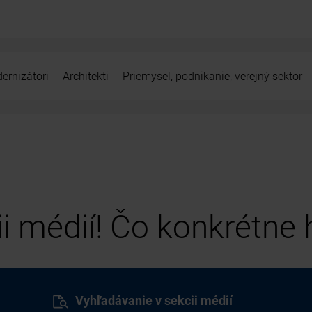
ernizátori
Architekti
Priemysel, podnikanie, verejný sektor
cii médií! Čo konkrétne
Vyhľadávanie v sekcii médií