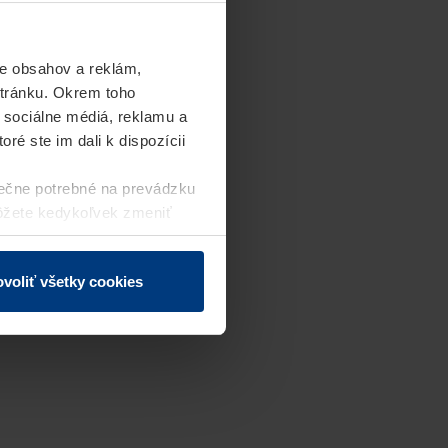
e obsahov a reklám,
stránku. Okrem toho
 sociálne médiá, reklamu a
ré ste im dali k dispozícii
ečne potrebné na prevádzku
môžete kedykoľvek zmeniť
j webovej stránky.
voliť všetky cookies