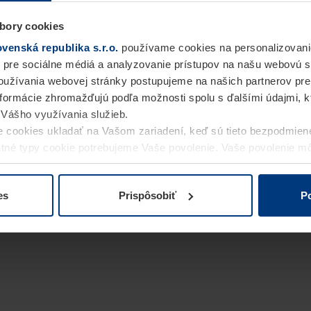
bory cookies
enská republika s.r.o.
používame cookies na personalizovani
 pre sociálne médiá a analyzovanie prístupov na našu webovú 
užívania webovej stránky postupujeme na našich partnerov pre
informácie zhromažďujú podľa možnosti spolu s ďalšími údajmi, kto
i Vášho využívania služieb.
 cookies ukladať na Vašom zariadení, keď sú tieto bezpodmien
statné typy cookie potrebujeme Vaše povolenie. Vaše povolenie 
cookie na stránke
Vyhlásenie o ochrane osobných údajov
naše
es
Prispôsobiť
Po