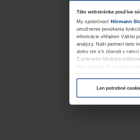
Táto webstránka používa sú
My spoločnosť
Hörmann Slov
umožnenie ponúkania funkcií
informácie ohľadom Vášho po
analýzy. Naši partneri tieto 
alebo ste ich zbierali v rámc
Z právneho hľadiska môžeme
tejto stránky. Pre všetky o
alebo odvolať vo vysvetlení 
Len potrebné cooki