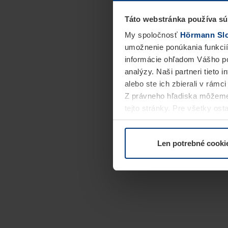
Táto webstránka používa sú
My spoločnosť
Hörmann Slov
umožnenie ponúkania funkcií
informácie ohľadom Vášho po
analýzy. Naši partneri tieto 
alebo ste ich zbierali v rámc
Z právneho hľadiska môžeme
tejto stránky. Pre všetky o
alebo odvolať vo vysvetlení 
Len potrebné cooki