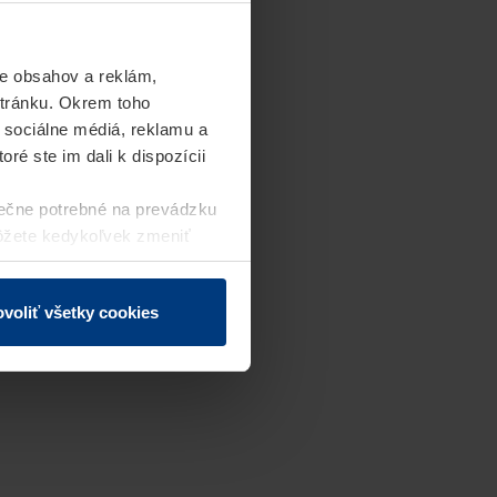
e obsahov a reklám,
stránku. Okrem toho
 sociálne médiá, reklamu a
ré ste im dali k dispozícii
ečne potrebné na prevádzku
môžete kedykoľvek zmeniť
j webovej stránky.
voliť všetky cookies