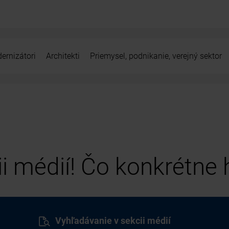
ernizátori
Architekti
Priemysel, podnikanie, verejný sektor
cii médií! Čo konkrétne
Vyhľadávanie v sekcii médií