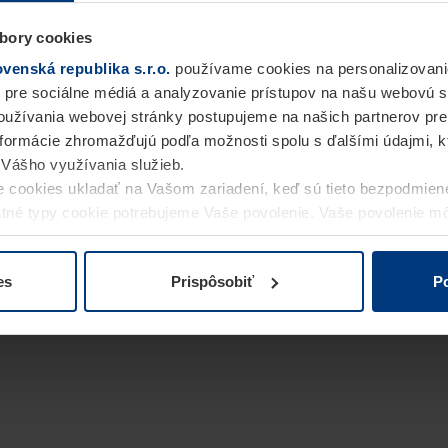
bory cookies
enská republika s.r.o.
používame cookies na personalizovani
 pre sociálne médiá a analyzovanie prístupov na našu webovú 
užívania webovej stránky postupujeme na našich partnerov pre
informácie zhromažďujú podľa možnosti spolu s ďalšími údajmi, kto
i Vášho využívania služieb.
 cookies ukladať na Vašom zariadení, keď sú tieto bezpodmien
statné typy cookie potrebujeme Vaše povolenie. Vaše povolenie 
cookie na stránke
Vyhlásenie o ochrane osobných údajov
naše
es
Prispôsobiť
Po