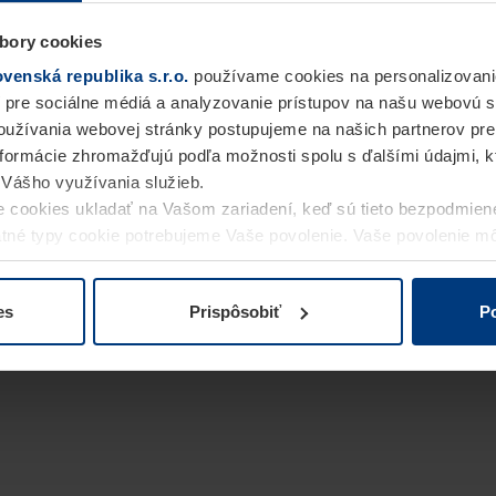
bory cookies
enská republika s.r.o.
používame cookies na personalizovani
 pre sociálne médiá a analyzovanie prístupov na našu webovú 
užívania webovej stránky postupujeme na našich partnerov pre
informácie zhromažďujú podľa možnosti spolu s ďalšími údajmi, kto
i Vášho využívania služieb.
 cookies ukladať na Vašom zariadení, keď sú tieto bezpodmien
statné typy cookie potrebujeme Vaše povolenie. Vaše povolenie 
cookie na stránke
Vyhlásenie o ochrane osobných údajov
naše
es
Prispôsobiť
Po