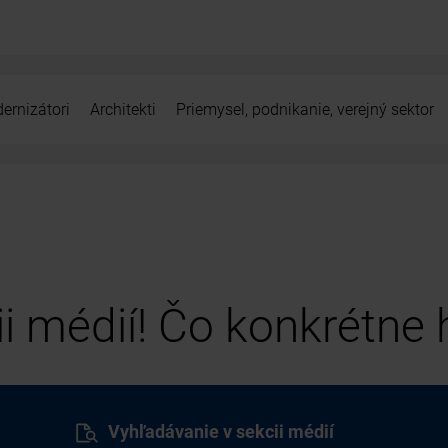
ernizátori
Architekti
Priemysel, podnikanie, verejný sektor
cii médií! Čo konkrétne
Vyhľadávanie v sekcii médií