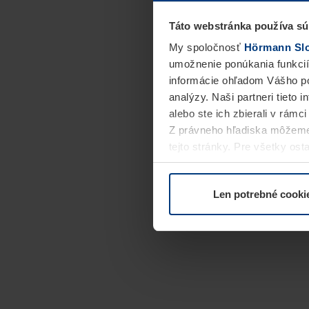
Táto webstránka používa sú
My spoločnosť
Hörmann Slov
umožnenie ponúkania funkcií
informácie ohľadom Vášho po
analýzy. Naši partneri tieto 
alebo ste ich zbierali v rámc
Z právneho hľadiska môžeme
tejto stránky. Pre všetky o
alebo odvolať vo vysvetlení 
Len potrebné cooki