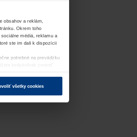
e obsahov a reklám,
stránku. Okrem toho
 sociálne médiá, reklamu a
ré ste im dali k dispozícii
ečne potrebné na prevádzku
môžete kedykoľvek zmeniť
j webovej stránky.
voliť všetky cookies