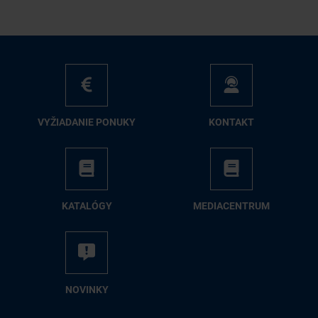
VY­ŽIA­DA­NIE PO­NU­KY
KON­TAKT
KA­TA­LÓ­GY
ME­DIA­CEN­TRUM
NO­VIN­KY