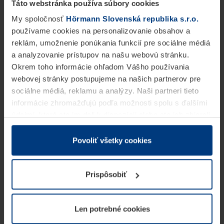
Táto webstránka používa súbory cookies
My spoločnosť
Hörmann Slovenská republika s.r.o.
používame cookies na personalizovanie obsahov a
reklám, umožnenie ponúkania funkcií pre sociálne médiá
a analyzovanie prístupov na našu webovú stránku.
Okrem toho informácie ohľadom Vášho používania
webovej stránky postupujeme na našich partnerov pre
sociálne médiá, reklamu a analýzy. Naši partneri tieto
informácie zhromažďujú podľa možnosti spolu s ďalšími
údajmi, ktoré ste im dali k dispozícii alebo ste ich zbierali
v rámci Vášho využívania služieb.
Z právneho hľadiska môžeme cookies ukladať na Vašom
Povoliť všetky cookies
zariadení, keď sú tieto bezpodmienečne potrebné na
prevádzku tejto stránky. Pre všetky ostatné typy cookie
Prispôsobiť
potrebujeme Vaše povolenie. Vaše povolenie môžete
kedykoľvek zmeniť alebo odvolať vo vysvetlení cookie
na stránke
Vyhlásenie o ochrane osobných údajov
Len potrebné cookies
našej webovej stránky.