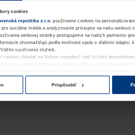
bory cookies
enská republika s.r.o.
používame cookies na personalizovani
 pre sociálne médiá a analyzovanie prístupov na našu webovú 
užívania webovej stránky postupujeme na našich partnerov pre
informácie zhromažďujú podľa možnosti spolu s ďalšími údajmi, kto
i Vášho využívania služieb.
 cookies ukladať na Vašom zariadení, keď sú tieto bezpodmien
statné typy cookie potrebujeme Vaše povolenie. Vaše povolenie 
cookie na stránke
Vyhlásenie o ochrane osobných údajov
naše
es
Prispôsobiť
Po