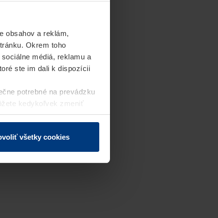
e obsahov a reklám,
stránku. Okrem toho
 sociálne médiá, reklamu a
ré ste im dali k dispozícii
ečne potrebné na prevádzku
môžete kedykoľvek zmeniť
j webovej stránky.
voliť všetky cookies