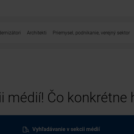
ernizátori
Architekti
Priemysel, podnikanie, verejný sektor
cii médií! Čo konkrétne
Vyhľadávanie v sekcii médií