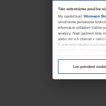
Táto webstránka používa sú
My spoločnosť
Hörmann Slov
umožnenie ponúkania funkcií
informácie ohľadom Vášho po
analýzy. Naši partneri tieto 
alebo ste ich zbierali v rámc
Z právneho hľadiska môžeme
tejto stránky. Pre všetky o
alebo odvolať vo vysvetlení 
Len potrebné cooki