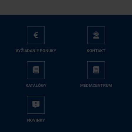
VY­ŽIA­DA­NIE PO­NU­KY
KON­TAKT
KA­TA­LÓ­GY
ME­DIA­CEN­TRUM
NO­VIN­KY