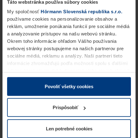
Táto webstránka používa súbory cookies
My spoločnosť
Hörmann Slovenská republika s.r.o.
používame cookies na personalizovanie obsahov a
reklám, umožnenie ponúkania funkcií pre sociálne médiá
a analyzovanie prístupov na našu webovú stránku.
Okrem toho informácie ohľadom Vášho používania
webovej stránky postupujeme na našich partnerov pre
sociálne médiá, reklamu a analýzy. Naši partneri tieto
informácie zhromažďujú podľa možnosti spolu s ďalšími
údajmi, ktoré ste im dali k dispozícii alebo ste ich zbierali
v rámci Vášho využívania služieb.
Z právneho hľadiska môžeme cookies ukladať na Vašom
Povoliť všetky cookies
zariadení, keď sú tieto bezpodmienečne potrebné na
prevádzku tejto stránky. Pre všetky ostatné typy cookie
Prispôsobiť
potrebujeme Vaše povolenie. Vaše povolenie môžete
kedykoľvek zmeniť alebo odvolať vo vysvetlení cookie
na stránke
Vyhlásenie o ochrane osobných údajov
Len potrebné cookies
našej webovej stránky.