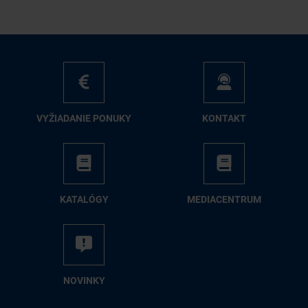
VY­ŽIA­DA­NIE PO­NU­KY
KON­TAKT
KA­TA­LÓ­GY
ME­DIA­CEN­TRUM
NO­VIN­KY