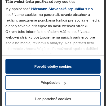
Táto webstránka používa súbory cookies
My spoločnosť
Hörmann Slovenská republika s.r.o.
používame cookies na personalizovanie obsahov a
reklám, umožnenie ponúkania funkcií pre sociálne médiá
a analyzovanie prístupov na našu webovú stránku.
Okrem toho informácie ohľadom Vášho používania
webovej stránky postupujeme na našich partnerov pre
sociálne médiá, reklamu a analýzy. Naši partneri tieto
informácie zhromažďujú podľa možnosti spolu s ďalšími
údajmi, ktoré ste im dali k dispozícii alebo ste ich zbierali
v rámci Vášho využívania služieb.
Z právneho hľadiska môžeme cookies ukladať na Vašom
Povoliť všetky cookies
zariadení, keď sú tieto bezpodmienečne potrebné na
prevádzku tejto stránky. Pre všetky ostatné typy cookie
Prispôsobiť
potrebujeme Vaše povolenie. Vaše povolenie môžete
kedykoľvek zmeniť alebo odvolať vo vysvetlení cookie
na stránke
Vyhlásenie o ochrane osobných údajov
Len potrebné cookies
našej webovej stránky.