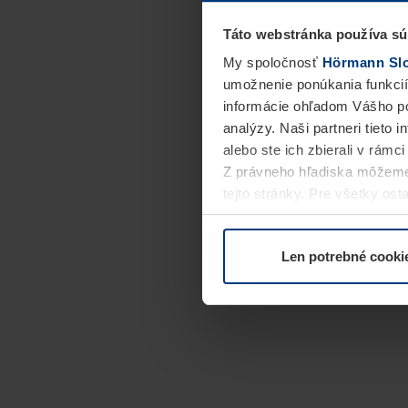
Táto webstránka používa sú
My spoločnosť
Hörmann Slov
umožnenie ponúkania funkcií
informácie ohľadom Vášho po
analýzy. Naši partneri tieto 
alebo ste ich zbierali v rámc
Z právneho hľadiska môžeme
tejto stránky. Pre všetky o
alebo odvolať vo vysvetlení 
Len potrebné cooki