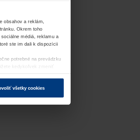
e obsahov a reklám,
stránku. Okrem toho
 sociálne médiá, reklamu a
ré ste im dali k dispozícii
ečne potrebné na prevádzku
môžete kedykoľvek zmeniť
j webovej stránky.
voliť všetky cookies