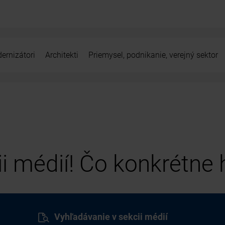
ernizátori
Architekti
Priemysel, podnikanie, verejný sektor
cii médií! Čo konkrétne
Vyhľadávanie v sekcii médií