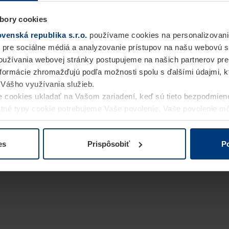
bory cookies
enská republika s.r.o.
používame cookies na personalizovani
 pre sociálne médiá a analyzovanie prístupov na našu webovú 
užívania webovej stránky postupujeme na našich partnerov pre
informácie zhromažďujú podľa možnosti spolu s ďalšími údajmi, kto
i Vášho využívania služieb.
 cookies ukladať na Vašom zariadení, keď sú tieto bezpodmien
statné typy cookie potrebujeme Vaše povolenie. Vaše povolenie 
cookie na stránke
Vyhlásenie o ochrane osobných údajov
naše
es
Prispôsobiť
Po