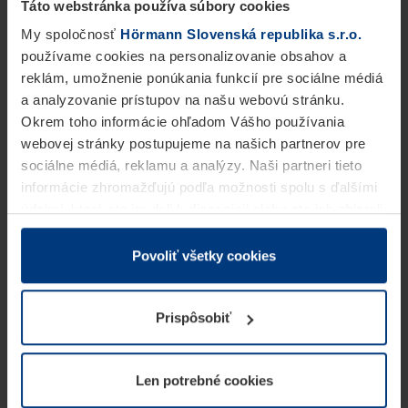
Táto webstránka používa súbory cookies
My spoločnosť
Hörmann Slovenská republika s.r.o.
používame cookies na personalizovanie obsahov a
reklám, umožnenie ponúkania funkcií pre sociálne médiá
a analyzovanie prístupov na našu webovú stránku.
Okrem toho informácie ohľadom Vášho používania
webovej stránky postupujeme na našich partnerov pre
sociálne médiá, reklamu a analýzy. Naši partneri tieto
informácie zhromažďujú podľa možnosti spolu s ďalšími
údajmi, ktoré ste im dali k dispozícii alebo ste ich zbierali
v rámci Vášho využívania služieb.
Z právneho hľadiska môžeme cookies ukladať na Vašom
Povoliť všetky cookies
zariadení, keď sú tieto bezpodmienečne potrebné na
prevádzku tejto stránky. Pre všetky ostatné typy cookie
Prispôsobiť
potrebujeme Vaše povolenie. Vaše povolenie môžete
kedykoľvek zmeniť alebo odvolať vo vysvetlení cookie
na stránke
Vyhlásenie o ochrane osobných údajov
Len potrebné cookies
našej webovej stránky.