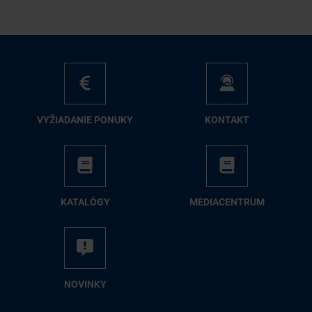
VY­ŽIA­DA­NIE PO­NU­KY
KON­TAKT
KA­TA­LÓ­GY
ME­DIA­CEN­TRUM
NO­VIN­KY