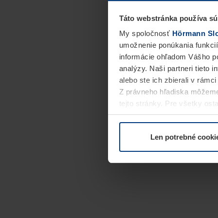
Táto webstránka používa sú
My spoločnosť
Hörmann Slov
umožnenie ponúkania funkcií
informácie ohľadom Vášho po
analýzy. Naši partneri tieto 
alebo ste ich zbierali v rámc
Z právneho hľadiska môžeme
tejto stránky. Pre všetky o
alebo odvolať vo vysvetlení 
Len potrebné cooki