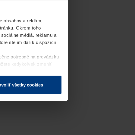
e obsahov a reklám,
stránku. Okrem toho
 sociálne médiá, reklamu a
ré ste im dali k dispozícii
ečne potrebné na prevádzku
môžete kedykoľvek zmeniť
j webovej stránky.
voliť všetky cookies