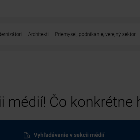
ernizátori
Architekti
Priemysel, podnikanie, verejný sektor
cii médií! Čo konkrétne
Vyhľadávanie v sekcii médií