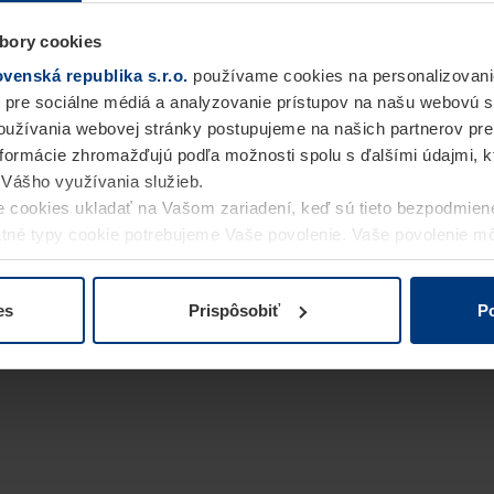
bory cookies
enská republika s.r.o.
používame cookies na personalizovani
 pre sociálne médiá a analyzovanie prístupov na našu webovú 
užívania webovej stránky postupujeme na našich partnerov pre
informácie zhromažďujú podľa možnosti spolu s ďalšími údajmi, kto
i Vášho využívania služieb.
 cookies ukladať na Vašom zariadení, keď sú tieto bezpodmien
statné typy cookie potrebujeme Vaše povolenie. Vaše povolenie 
cookie na stránke
Vyhlásenie o ochrane osobných údajov
naše
es
Prispôsobiť
Po