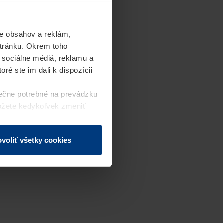
e obsahov a reklám,
stránku. Okrem toho
 sociálne médiá, reklamu a
ré ste im dali k dispozícii
ečne potrebné na prevádzku
môžete kedykoľvek zmeniť
j webovej stránky.
voliť všetky cookies