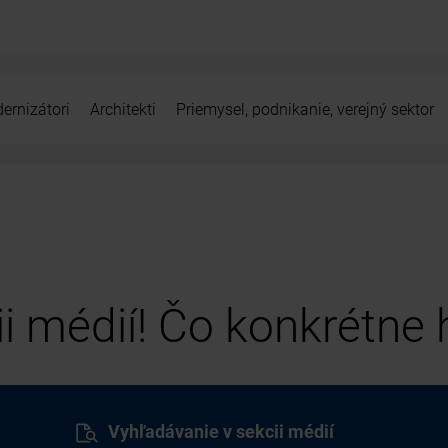
ernizátori
Architekti
Priemysel, podnikanie, verejný sektor
cii médií! Čo konkrétne
Vyhľadávanie v sekcii médií