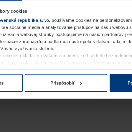
bory cookies
enská republika s.r.o.
používame cookies na personalizovani
 pre sociálne médiá a analyzovanie prístupov na našu webovú 
užívania webovej stránky postupujeme na našich partnerov pre
informácie zhromažďujú podľa možnosti spolu s ďalšími údajmi, kto
i Vášho využívania služieb.
 cookies ukladať na Vašom zariadení, keď sú tieto bezpodmien
statné typy cookie potrebujeme Vaše povolenie. Vaše povolenie 
cookie na stránke
Vyhlásenie o ochrane osobných údajov
naše
es
Prispôsobiť
Po