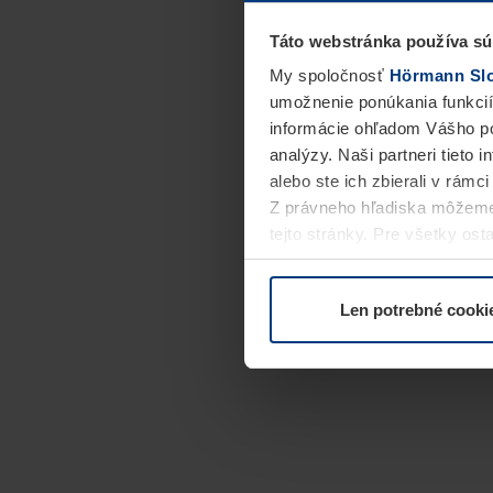
Táto webstránka používa sú
My spoločnosť
Hörmann Slov
umožnenie ponúkania funkcií
informácie ohľadom Vášho po
analýzy. Naši partneri tieto 
alebo ste ich zbierali v rámc
Z právneho hľadiska môžeme
tejto stránky. Pre všetky o
alebo odvolať vo vysvetlení 
Len potrebné cooki