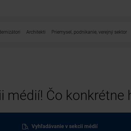
ernizátori
Architekti
Priemysel, podnikanie, verejný sektor
cii médií! Čo konkrétne
Vyhľadávanie v sekcii médií