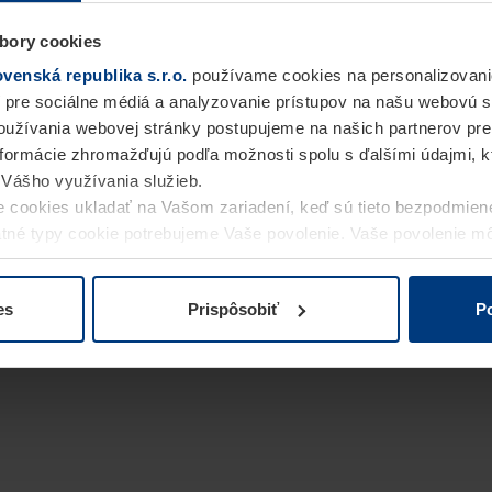
bory cookies
enská republika s.r.o.
používame cookies na personalizovani
 pre sociálne médiá a analyzovanie prístupov na našu webovú 
užívania webovej stránky postupujeme na našich partnerov pre
informácie zhromažďujú podľa možnosti spolu s ďalšími údajmi, kto
i Vášho využívania služieb.
 cookies ukladať na Vašom zariadení, keď sú tieto bezpodmien
statné typy cookie potrebujeme Vaše povolenie. Vaše povolenie 
cookie na stránke
Vyhlásenie o ochrane osobných údajov
naše
es
Prispôsobiť
Po