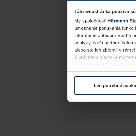
Táto webstránka používa sú
My spoločnosť
Hörmann Slov
umožnenie ponúkania funkcií
informácie ohľadom Vášho po
analýzy. Naši partneri tieto 
alebo ste ich zbierali v rámc
Z právneho hľadiska môžeme
tejto stránky. Pre všetky o
alebo odvolať vo vysvetlení 
Len potrebné cooki