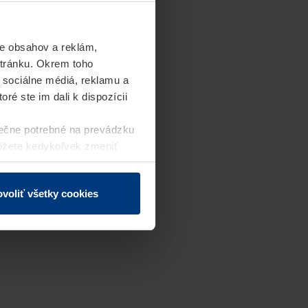
e obsahov a reklám,
stránku. Okrem toho
 sociálne médiá, reklamu a
ré ste im dali k dispozícii
ečne potrebné na prevádzku
môžete kedykoľvek zmeniť
j webovej stránky.
voliť všetky cookies